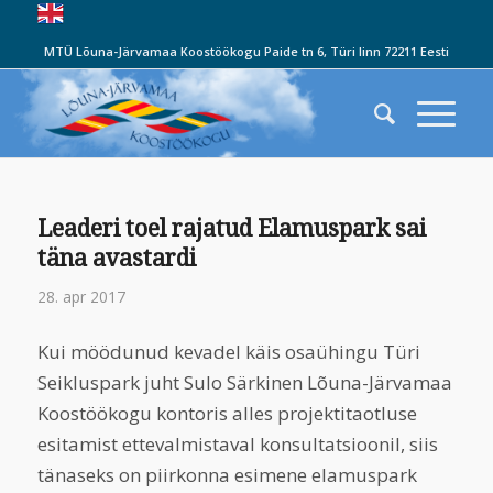
MTÜ Lõuna-Järvamaa Koostöökogu Paide tn 6, Türi linn 72211 Eesti
Leaderi toel rajatud Elamuspark sai
täna avastardi
28. apr 2017
Kui möödunud kevadel käis osaühingu Türi
Seikluspark juht Sulo Särkinen Lõuna-Järvamaa
Koostöökogu kontoris alles projektitaotluse
esitamist ettevalmistaval konsultatsioonil, siis
tänaseks on piirkonna esimene elamuspark